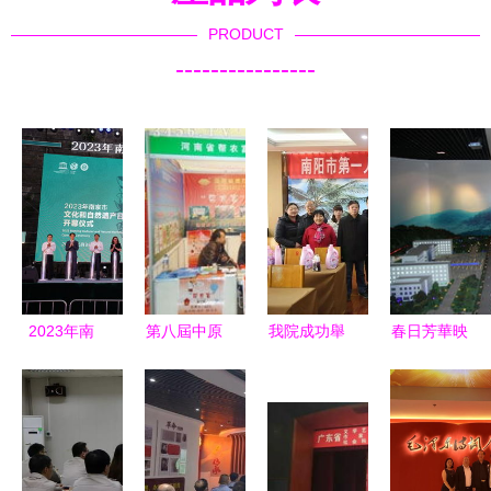
PRODUCT
----------------
2023年南
第八屆中原
我院成功舉
春日芳華映
京市文化和
肥料農資產
辦元宵佳節
礦魂 桃園
自然遺產日
品交易暨信
系列文化活
社區組織女
系列活動盛
息交流會
動，促進文
職工參觀銅
大開幕 非
搭建行業橋
化藝術交流
煤文化展覽