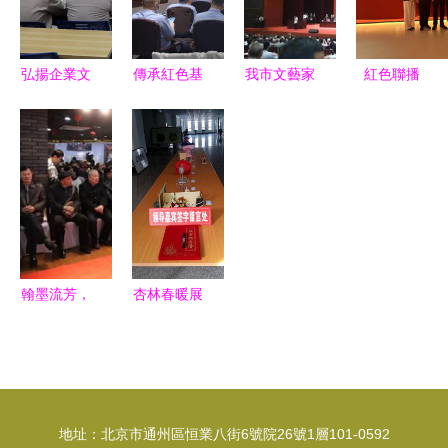
遺市集、國
梁，融合文
館慶“三八”
際展與奇妙
化藝術新活
夜共繪傳承
力
弘揚企業文
傳承紅色基
我市文藝家
紅色聯播
新篇
化，凝聚發
因，厚植文
代表齊聚盛
紅筆桿——
展力量——
化根基——
會 共繪文
2025年全
廣東長盈二
紫云自治縣
藝發展新藍
國毛體書法
廠、三廠舉
公安局紅色
圖
家紅色文化
辦內部講師
文化教育暨
交流活動啟
返聘儀式暨
藝術交流活
幕
文化藝術交
動側記
翰墨流芳，
杏林春暖展
流活動
藝脈相通
芳華 醫學
——中外名
院校園文化
人藝術交流
藝術巡展活
展暨文化藝
動側記
地址：北京市通州區恒業八街6號院26號1層101-0592
術活動周